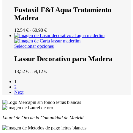
desde
9,99 €
Fustaxil F&I Aqua Tratamiento
hasta
Madera
45,23 €
Rango
12,54
€
-
60,90
€
de
precios:
desde
Seleccionar opciones
12,54 €
hasta
Lassur Decorativo para Madera
60,90 €
Rango
13,52
€
-
59,12
€
de
1
precios:
2
desde
Next
13,52 €
hasta
59,12 €
Laurel de Oro de la Comunidad de Madrid