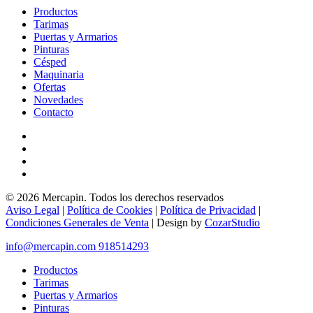
Productos
Tarimas
Puertas y Armarios
Pinturas
Césped
Maquinaria
Ofertas
Novedades
Contacto
facebook
instagram
whatsapp
messenger
© 2026 Mercapin. Todos los derechos reservados
Aviso Legal
|
Política de Cookies
|
Política de Privacidad
|
Condiciones Generales de Venta
| Design by
CozarStudio
Close
info@mercapin.com
918514293
Menu
Productos
Tarimas
Puertas y Armarios
Pinturas