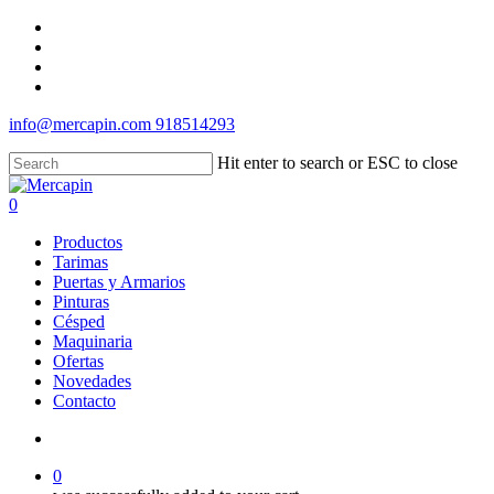
Skip
facebook
to
instagram
main
whatsapp
content
messenger
info@mercapin.com
918514293
Hit enter to search or ESC to close
Close
Search
account
0
Menu
Productos
Tarimas
Puertas y Armarios
Pinturas
Césped
Maquinaria
Ofertas
Novedades
Contacto
account
0