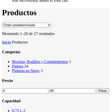
was successfully added to your cart.
Productos
Mostrando 1–20 de 27 resultados
Inicio
Productos
Categorías
Brochas, Rodillos y Complementos
1
Pintura
24
Pinturas en Spray
3
Precio
Precio
Precio
Filtrar
mínimo
máximo
Capacidad
0,75 L
2