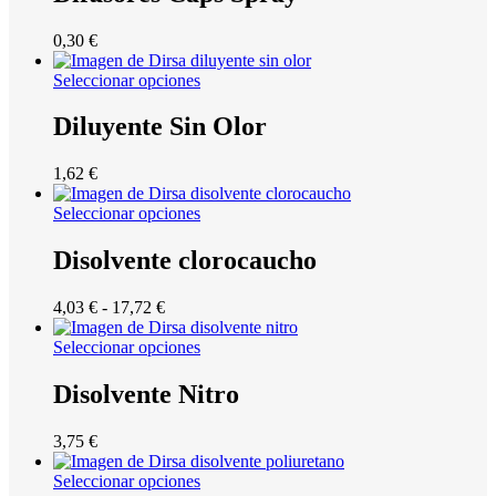
0,30
€
Seleccionar opciones
Diluyente Sin Olor
1,62
€
Seleccionar opciones
Disolvente clorocaucho
Rango
4,03
€
-
17,72
€
de
precios:
Seleccionar opciones
desde
4,03 €
Disolvente Nitro
hasta
17,72 €
3,75
€
Seleccionar opciones