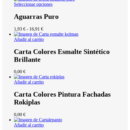
precios:
Seleccionar opciones
desde
9,91 €
Aguarras Puro
hasta
46,75 €
Rango
1,93
€
-
16,91
€
de
precios:
Añadir al carrito
desde
1,93 €
Carta Colores Esmalte Sintético
hasta
Brillante
16,91 €
0,00
€
Añadir al carrito
Carta Colores Pintura Fachadas
Rokiplas
0,00
€
Añadir al carrito