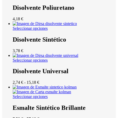
Disolvente Poliuretano
4,18
€
Seleccionar opciones
Disolvente Sintético
3,78
€
Seleccionar opciones
Disolvente Universal
Rango
2,74
€
-
15,18
€
de
precios:
desde
Seleccionar opciones
2,74 €
hasta
Esmalte Sintético Brillante
15,18 €