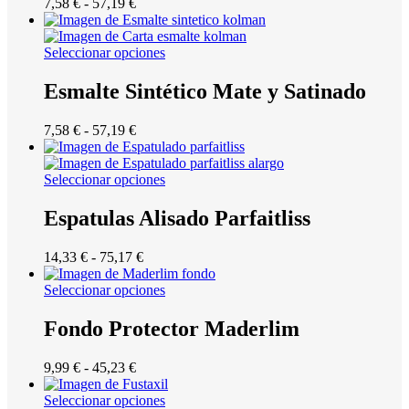
Rango
7,58
€
-
57,19
€
de
precios:
desde
Seleccionar opciones
7,58 €
hasta
Esmalte Sintético Mate y Satinado
57,19 €
Rango
7,58
€
-
57,19
€
de
precios:
desde
Seleccionar opciones
7,58 €
hasta
Espatulas Alisado Parfaitliss
57,19 €
Rango
14,33
€
-
75,17
€
de
precios:
Seleccionar opciones
desde
14,33 €
Fondo Protector Maderlim
hasta
75,17 €
Rango
9,99
€
-
45,23
€
de
precios:
Seleccionar opciones